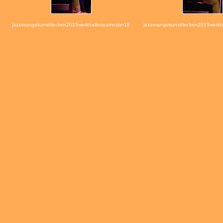
jazzorangekunstflecken2015werkhalleneumnster18
jazzorangekunstflecken2015werkh